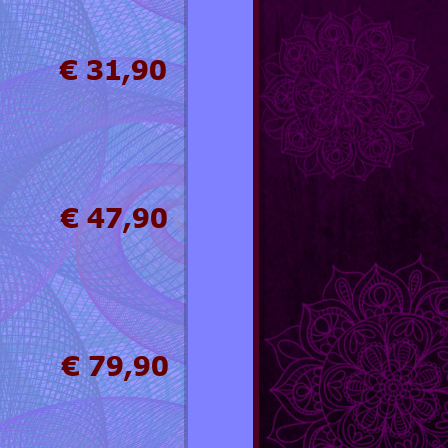
€ 31,90
€ 47,90
€ 79,90