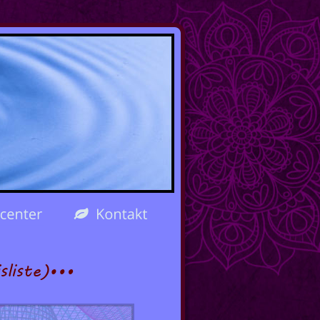
…
sliste)