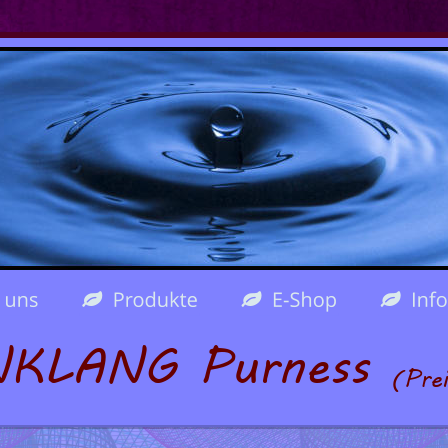
KLANG Purness 
(Prei